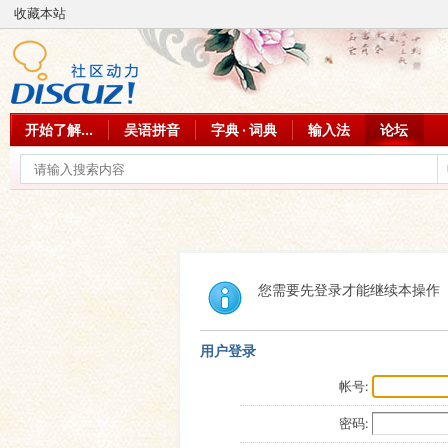
收藏本站
开始了解...
吴语拼音
字典 · 词典
输入法
论坛
您需要先登录才能继续本操作
用户登录
帐号:
密码: