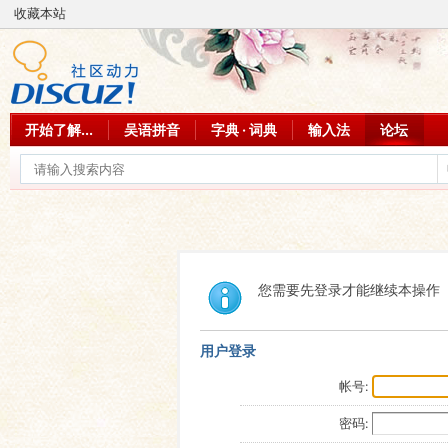
收藏本站
开始了解...
吴语拼音
字典 · 词典
输入法
论坛
您需要先登录才能继续本操作
用户登录
帐号:
密码: