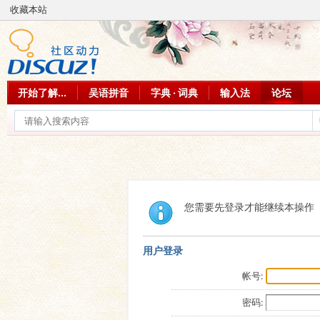
收藏本站
开始了解...
吴语拼音
字典 · 词典
输入法
论坛
您需要先登录才能继续本操作
用户登录
帐号:
密码: