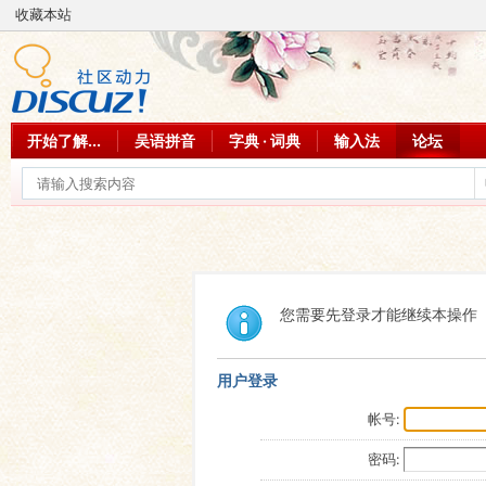
收藏本站
开始了解...
吴语拼音
字典 · 词典
输入法
论坛
您需要先登录才能继续本操作
用户登录
帐号:
密码: