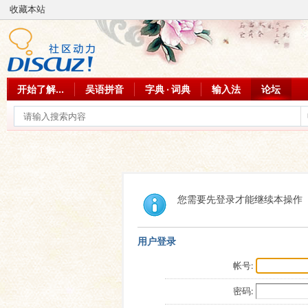
收藏本站
开始了解...
吴语拼音
字典 · 词典
输入法
论坛
您需要先登录才能继续本操作
用户登录
帐号:
密码: