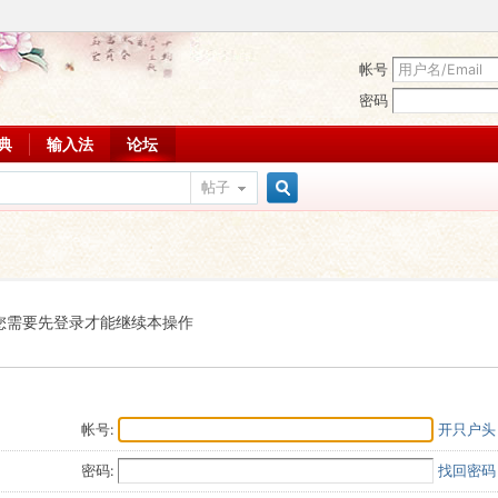
帐号
密码
词典
输入法
论坛
帖子
搜
索
您需要先登录才能继续本操作
帐号:
开只户头
密码:
找回密码