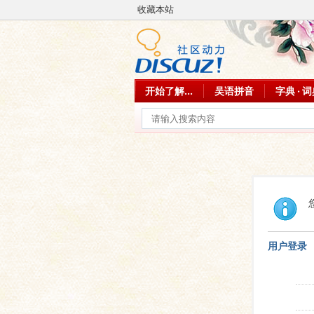
收藏本站
开始了解...
吴语拼音
字典 · 
用户登录