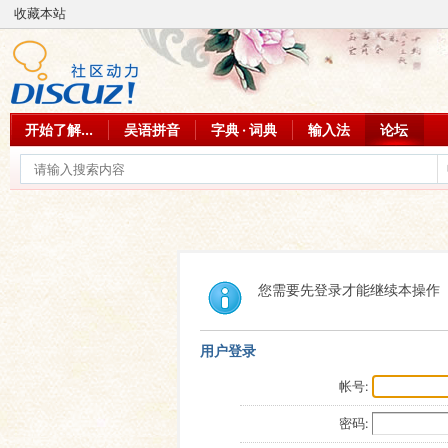
收藏本站
开始了解...
吴语拼音
字典 · 词典
输入法
论坛
您需要先登录才能继续本操作
用户登录
帐号:
密码: