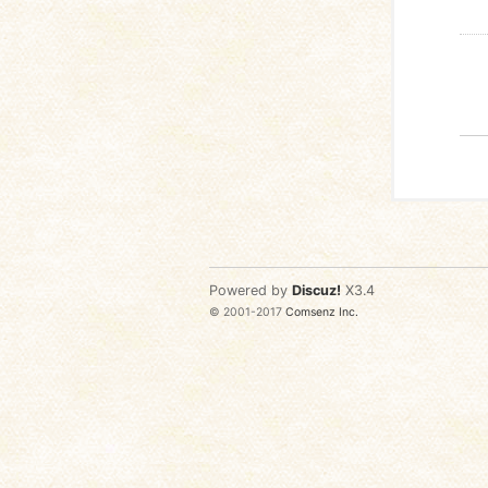
Powered by
Discuz!
X3.4
© 2001-2017
Comsenz Inc.