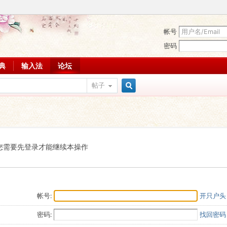
帐号
密码
词典
输入法
论坛
帖子
搜
索
您需要先登录才能继续本操作
帐号:
开只户头
密码:
找回密码