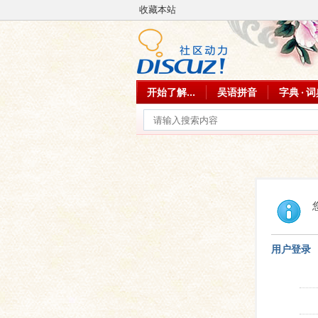
收藏本站
开始了解...
吴语拼音
字典 · 
用户登录