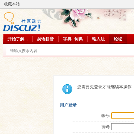
收藏本站
开始了解...
吴语拼音
字典 · 词典
输入法
论坛
您需要先登录才能继续本操作
用户登录
帐号:
密码: