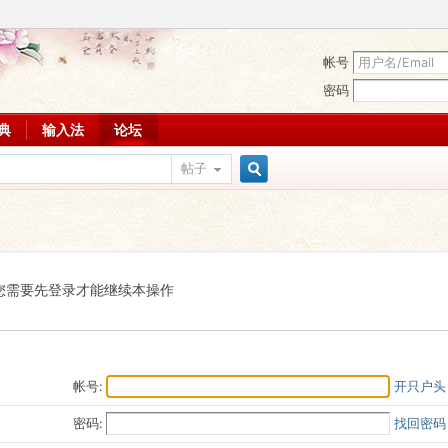
帐号
密码
词典
输入法
论坛
帖子
搜
索
您需要先登录才能继续本操作
帐号:
开只户头
密码:
找回密码