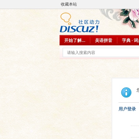
收藏本站
开始了解...
吴语拼音
字典 · 
用户登录