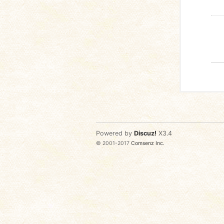
Powered by
Discuz!
X3.4
© 2001-2017
Comsenz Inc.