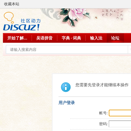
收藏本站
开始了解...
吴语拼音
字典 · 词典
输入法
论坛
您需要先登录才能继续本操作
用户登录
帐号:
密码: