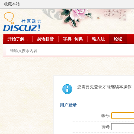
收藏本站
开始了解...
吴语拼音
字典 · 词典
输入法
论坛
您需要先登录才能继续本操作
用户登录
帐号:
密码: