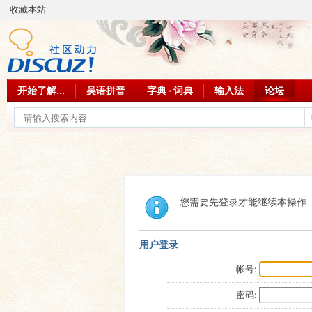
收藏本站
开始了解...
吴语拼音
字典 · 词典
输入法
论坛
您需要先登录才能继续本操作
用户登录
帐号:
密码: