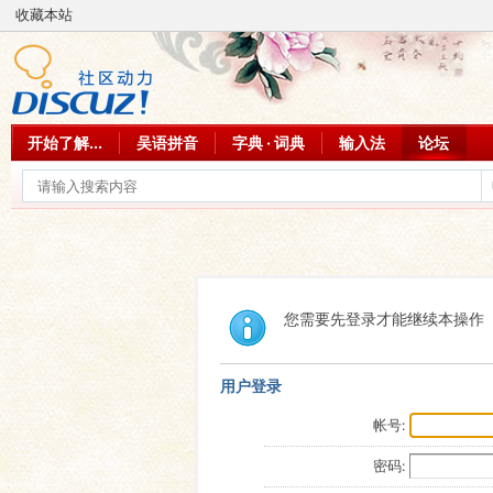
收藏本站
开始了解...
吴语拼音
字典 · 词典
输入法
论坛
您需要先登录才能继续本操作
用户登录
帐号:
密码: