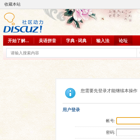
收藏本站
开始了解...
吴语拼音
字典 · 词典
输入法
论坛
您需要先登录才能继续本操作
用户登录
帐号:
密码: