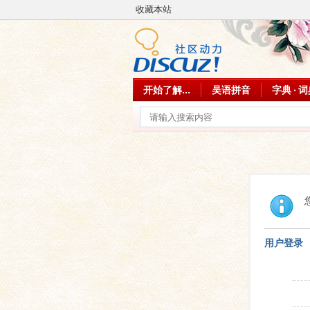
收藏本站
开始了解...
吴语拼音
字典 · 
用户登录