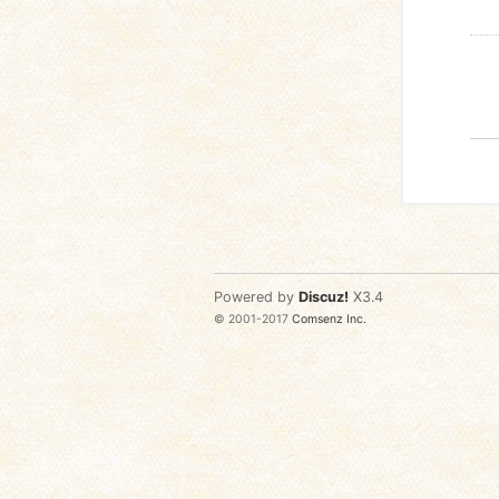
Powered by
Discuz!
X3.4
© 2001-2017
Comsenz Inc.