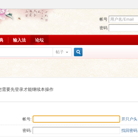
帐号
密码
词典
输入法
论坛
帖子
搜
索
您需要先登录才能继续本操作
帐号:
开只户头
密码:
找回密码