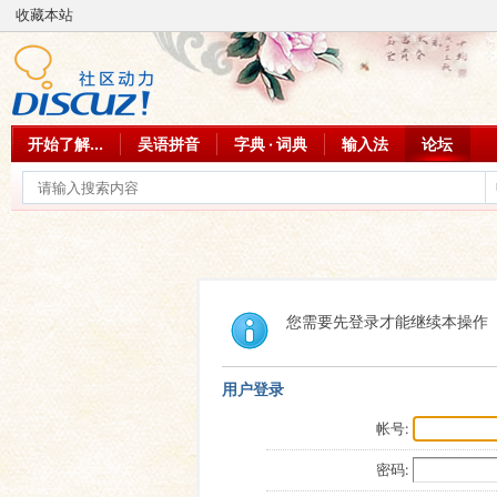
收藏本站
开始了解...
吴语拼音
字典 · 词典
输入法
论坛
您需要先登录才能继续本操作
用户登录
帐号:
密码: