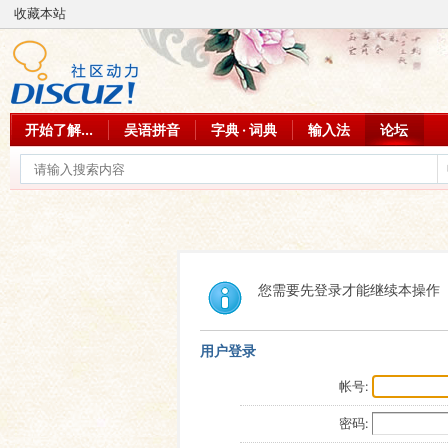
收藏本站
开始了解...
吴语拼音
字典 · 词典
输入法
论坛
您需要先登录才能继续本操作
用户登录
帐号:
密码: