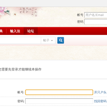
帐号
密码
词典
输入法
论坛
帖子
搜
索
您需要先登录才能继续本操作
帐号:
开只户头
密码:
找回密码