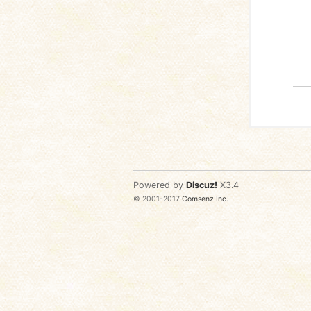
Powered by
Discuz!
X3.4
© 2001-2017
Comsenz Inc.