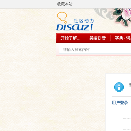
收藏本站
开始了解...
吴语拼音
字典 · 
用户登录