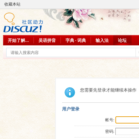
收藏本站
开始了解...
吴语拼音
字典 · 词典
输入法
论坛
您需要先登录才能继续本操作
用户登录
帐号:
密码: