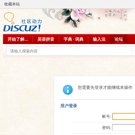
收藏本站
开始了解...
吴语拼音
字典 · 词典
输入法
论坛
您需要先登录才能继续本操作
用户登录
帐号:
密码: