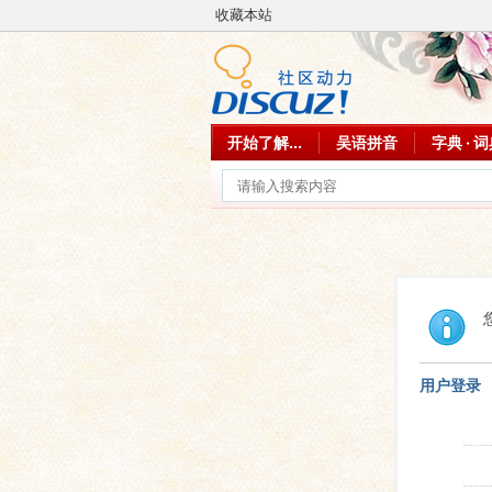
收藏本站
开始了解...
吴语拼音
字典 · 
用户登录