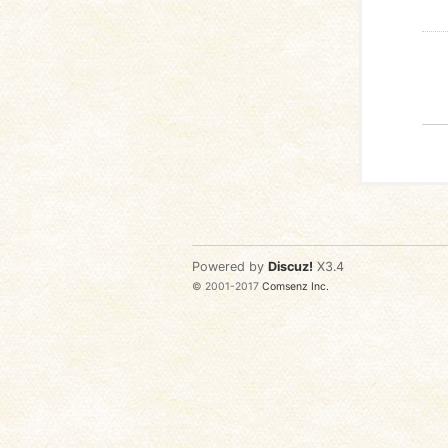
Powered by
Discuz!
X3.4
© 2001-2017
Comsenz Inc.