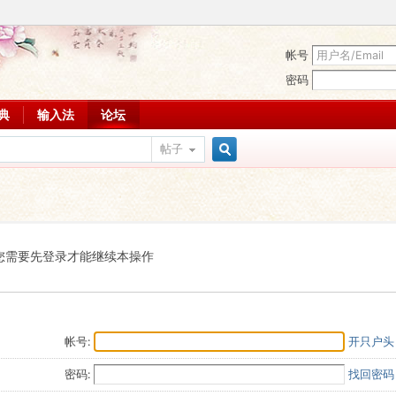
帐号
密码
词典
输入法
论坛
帖子
搜
索
您需要先登录才能继续本操作
帐号:
开只户头
密码:
找回密码