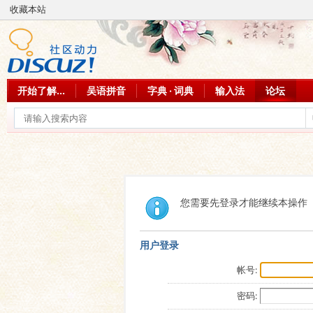
收藏本站
开始了解...
吴语拼音
字典 · 词典
输入法
论坛
您需要先登录才能继续本操作
用户登录
帐号:
密码: