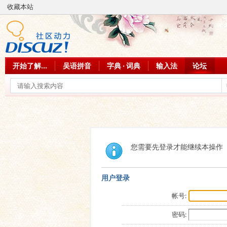
收藏本站
开始了解...
吴语拼音
字典 · 词典
输入法
论坛
您需要先登录才能继续本操作
用户登录
帐号:
密码: