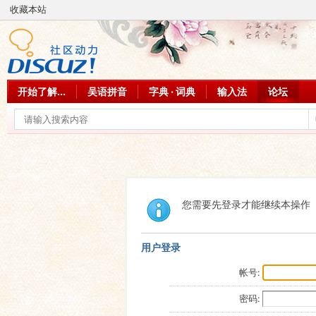
收藏本站
开始了解...
吴语拼音
字典 · 词典
输入法
论坛
您需要先登录才能继续本操作
用户登录
帐号:
密码: