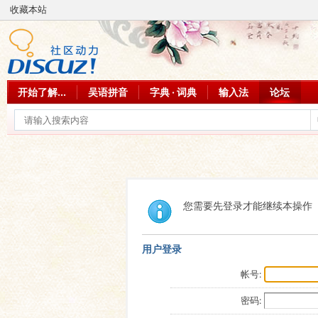
收藏本站
开始了解...
吴语拼音
字典 · 词典
输入法
论坛
您需要先登录才能继续本操作
用户登录
帐号:
密码: