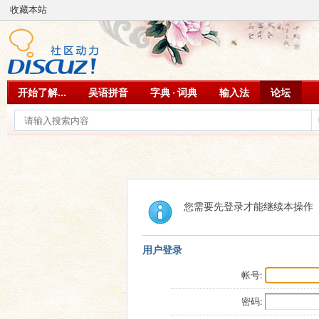
收藏本站
开始了解...
吴语拼音
字典 · 词典
输入法
论坛
您需要先登录才能继续本操作
用户登录
帐号:
密码: