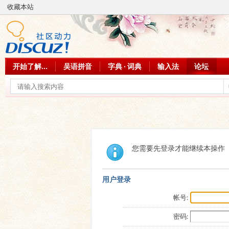
收藏本站
开始了解...
吴语拼音
字典 · 词典
输入法
论坛
您需要先登录才能继续本操作
用户登录
帐号:
密码: