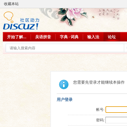
收藏本站
开始了解...
吴语拼音
字典 · 词典
输入法
论坛
您需要先登录才能继续本操作
用户登录
帐号:
密码: