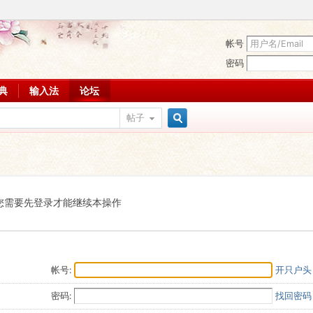
帐号
密码
词典
输入法
论坛
帖子
搜
索
您需要先登录才能继续本操作
帐号:
开只户头
密码:
找回密码