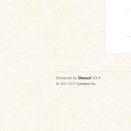
Powered by
Discuz!
X3.4
© 2001-2017
Comsenz Inc.