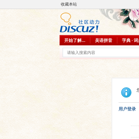
收藏本站
开始了解...
吴语拼音
字典 · 
用户登录