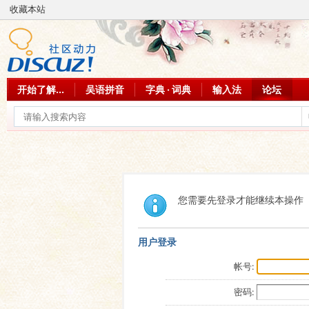
收藏本站
开始了解...
吴语拼音
字典 · 词典
输入法
论坛
您需要先登录才能继续本操作
用户登录
帐号:
密码: