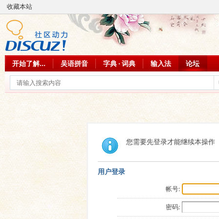
收藏本站
开始了解...
吴语拼音
字典 · 词典
输入法
论坛
您需要先登录才能继续本操作
用户登录
帐号:
密码: