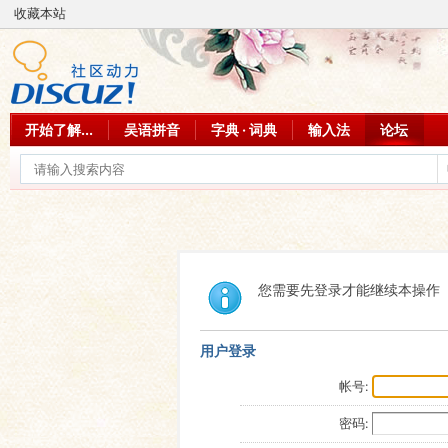
收藏本站
开始了解...
吴语拼音
字典 · 词典
输入法
论坛
您需要先登录才能继续本操作
用户登录
帐号:
密码: