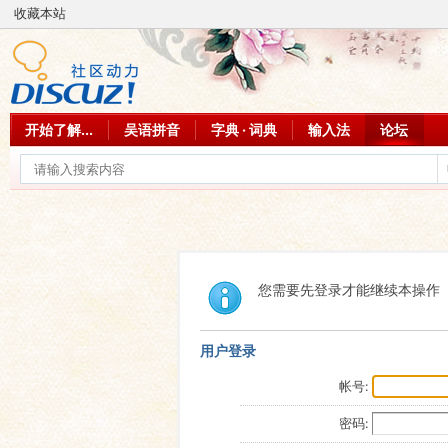
收藏本站
开始了解...
吴语拼音
字典 · 词典
输入法
论坛
您需要先登录才能继续本操作
用户登录
帐号:
密码: