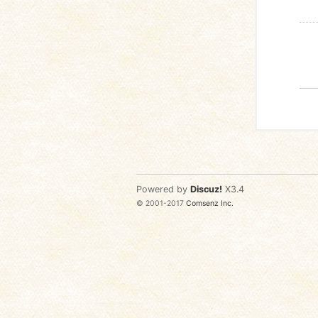
Powered by
Discuz!
X3.4
© 2001-2017
Comsenz Inc.