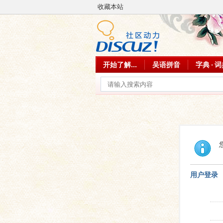
收藏本站
开始了解...
吴语拼音
字典 · 
用户登录