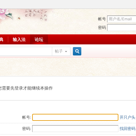
帐号
密码
词典
输入法
论坛
帖子
搜
索
您需要先登录才能继续本操作
帐号:
开只户头
密码:
找回密码