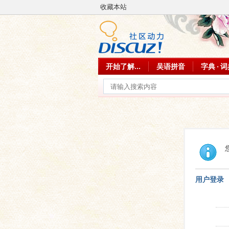
收藏本站
开始了解...
吴语拼音
字典 · 
用户登录