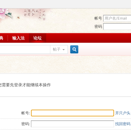
帐号
密码
词典
输入法
论坛
帖子
搜
索
您需要先登录才能继续本操作
帐号:
开只户头
密码:
找回密码