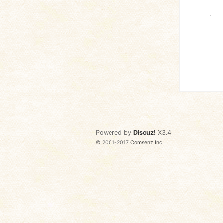
Powered by
Discuz!
X3.4
© 2001-2017
Comsenz Inc.