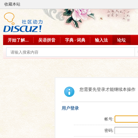
收藏本站
开始了解...
吴语拼音
字典 · 词典
输入法
论坛
您需要先登录才能继续本操作
用户登录
帐号:
密码: