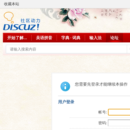
收藏本站
开始了解...
吴语拼音
字典 · 词典
输入法
论坛
您需要先登录才能继续本操作
用户登录
帐号:
密码: