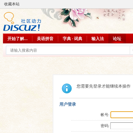
收藏本站
开始了解...
吴语拼音
字典 · 词典
输入法
论坛
您需要先登录才能继续本操作
用户登录
帐号:
密码: