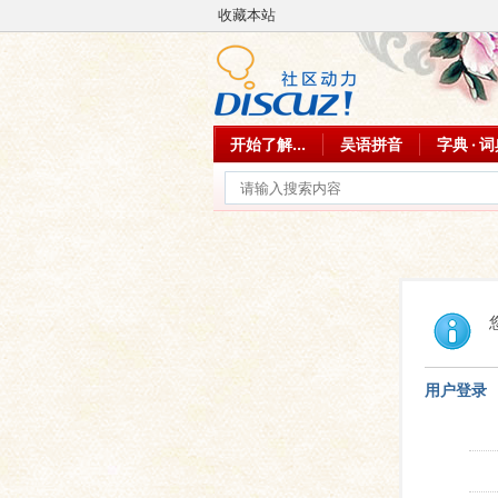
收藏本站
开始了解...
吴语拼音
字典 · 
用户登录