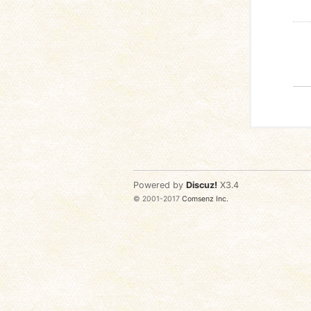
Powered by
Discuz!
X3.4
© 2001-2017
Comsenz Inc.