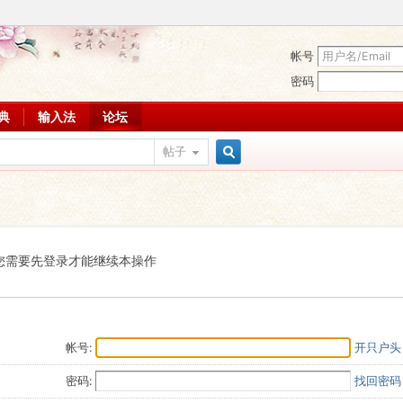
帐号
密码
词典
输入法
论坛
帖子
搜
索
您需要先登录才能继续本操作
帐号:
开只户头
密码:
找回密码