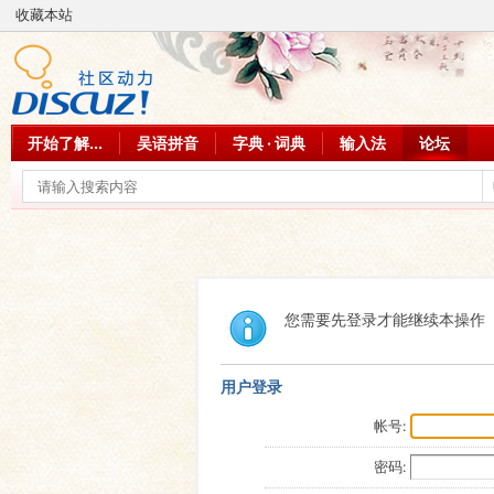
收藏本站
开始了解...
吴语拼音
字典 · 词典
输入法
论坛
您需要先登录才能继续本操作
用户登录
帐号:
密码: