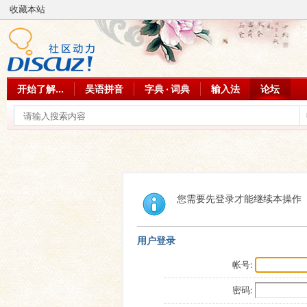
收藏本站
开始了解...
吴语拼音
字典 · 词典
输入法
论坛
您需要先登录才能继续本操作
用户登录
帐号:
密码: