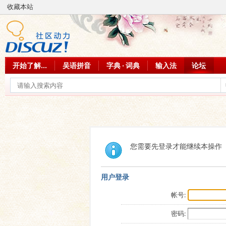
收藏本站
开始了解...
吴语拼音
字典 · 词典
输入法
论坛
您需要先登录才能继续本操作
用户登录
帐号:
密码: