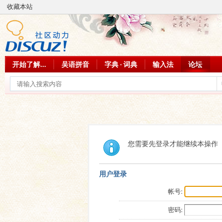
收藏本站
开始了解...
吴语拼音
字典 · 词典
输入法
论坛
您需要先登录才能继续本操作
用户登录
帐号:
密码: