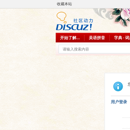
收藏本站
开始了解...
吴语拼音
字典 · 
用户登录