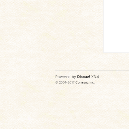
Powered by
Discuz!
X3.4
© 2001-2017
Comsenz Inc.