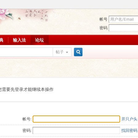
帐号
密码
词典
输入法
论坛
帖子
搜
索
您需要先登录才能继续本操作
帐号:
开只户头
密码:
找回密码