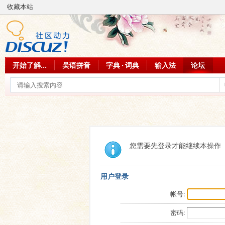
收藏本站
开始了解...
吴语拼音
字典 · 词典
输入法
论坛
您需要先登录才能继续本操作
用户登录
帐号:
密码: