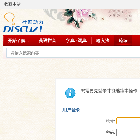
收藏本站
开始了解...
吴语拼音
字典 · 词典
输入法
论坛
您需要先登录才能继续本操作
用户登录
帐号:
密码: