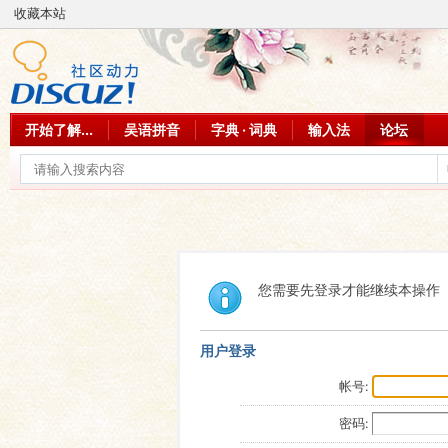
收藏本站
开始了解...
吴语拼音
字典 · 词典
输入法
论坛
您需要先登录才能继续本操作
用户登录
帐号:
密码: