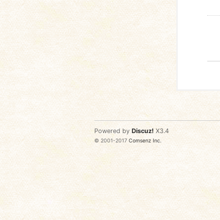
Powered by
Discuz!
X3.4
© 2001-2017
Comsenz Inc.