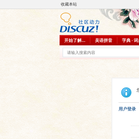
收藏本站
开始了解...
吴语拼音
字典 · 
用户登录