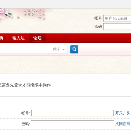
帐号
密码
词典
输入法
论坛
帖子
搜
索
您需要先登录才能继续本操作
帐号:
开只户头
密码:
找回密码