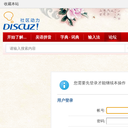
收藏本站
开始了解...
吴语拼音
字典 · 词典
输入法
论坛
您需要先登录才能继续本操作
用户登录
帐号:
密码: